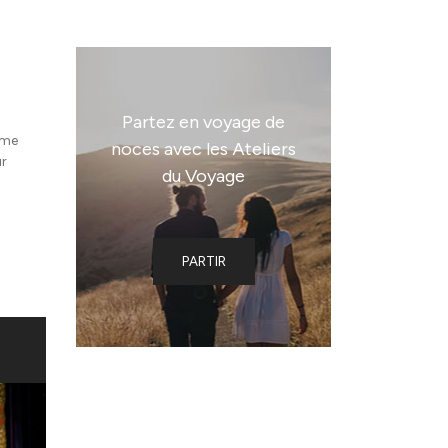
Partez en voyage de
rme
noces avec les Ateliers
ur
du Voyage
n
PARTIR