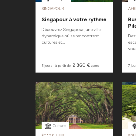
SINGAPOUR
AFR
Singapour à votre rythme
Bus
Pi
Découvrez Singapour, une ville
dynamique où se rencontrent
Des
cultures et...
esca
vous
2 360 €
5 jours
‧
à partir de
/pers
7 jou
Culture
ÉTATS-UNIS
SRI