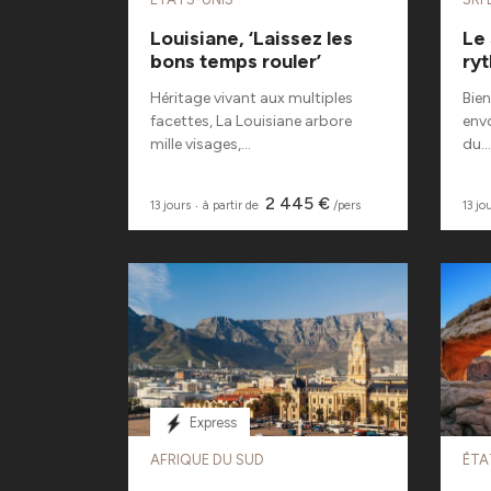
Louisiane, ‘Laissez les
Le 
bons temps rouler’
ry
Héritage vivant aux multiples
Bien
facettes, La Louisiane arbore
envo
mille visages,...
du...
2 445 €
13 jours
‧
à partir de
/pers
13 jo
Express
AFRIQUE DU SUD
ÉTA