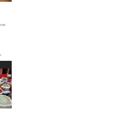
rmet
s