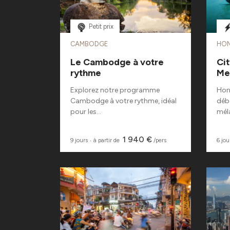
Petit prix
CAMBODGE
HO
Le Cambodge à votre
Ci
rythme
Me
Explorez notre programme
Hong
Cambodge à votre rythme, idéal
déb
pour les...
méla
1 940 €
9 jours
‧
à partir de
/pers
6 jou