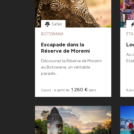
Safari
BOTSWANA
ÉTA
Escapade dans la
Lo
Réserve de Moremi
Au 
Découvrez la Réserve de Moremi
Etat
au Botswana, un véritable
paradis...
1 260 €
3 jours
‧
à partir de
/pers
9 jou