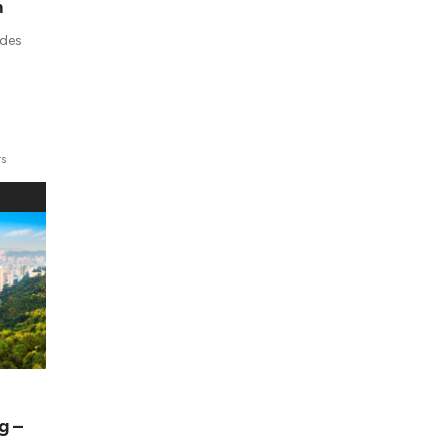
m
 des
rs
g –