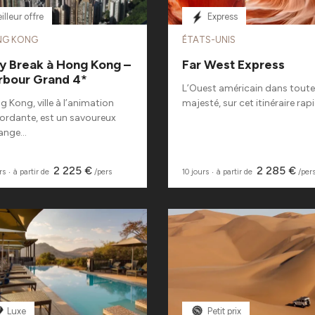
illeur offre
Express
NG KONG
ÉTATS-UNIS
ty Break à Hong Kong –
Far West Express
rbour Grand 4*
L’Ouest américain dans toute
 Kong, ville à l’animation
majesté, sur cet itinéraire rapi
ordante, est un savoureux
nge...
2 225 €
2 285 €
rs
‧
à partir de
/pers
10 jours
‧
à partir de
/per
Luxe
Petit prix