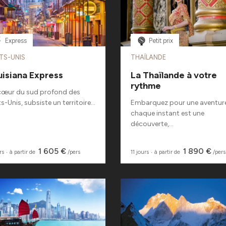
Express
Petit prix
TS-UNIS
THAÏLANDE
uisiana Express
La Thaïlande à votre
rythme
cœur du sud profond des
s-Unis, subsiste un territoire...
Embarquez pour une aventur
chaque instant est une
découverte,...
1 605 €
1 890 €
rs
‧
à partir de
/pers
11 jours
‧
à partir de
/pers