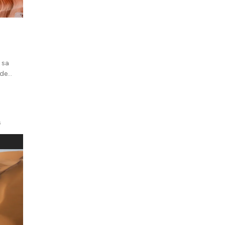
 sa
de...
s