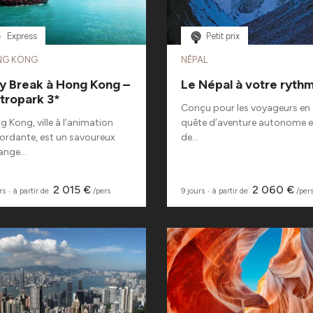
Express
Petit prix
NG KONG
NÉPAL
ty Break à Hong Kong –
Le Népal à votre ryth
tropark 3*
Conçu pour les voyageurs en
 Kong, ville à l’animation
quête d’aventure autonome e
ordante, est un savoureux
de...
nge...
2 015 €
2 060 €
rs
‧
à partir de
/pers
9 jours
‧
à partir de
/per