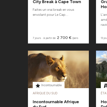
City Break à Cape Town
Gr
Ho
Faites un vrai break en vous
envolant pour Le Cap....
L’ar
amé
ravi
2 700 €
7 jours
‧
à partir de
/pers
13 jo
Incontournable
AFRIQUE DU SUD
ÉTA
Incontournable Afrique
Hor
du Sud
Da