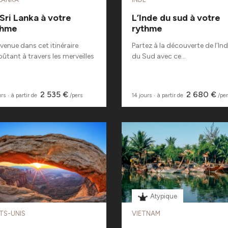
Sri Lanka à votre
L’Inde du sud à votre
thme
rythme
venue dans cet itinéraire
Partez à la découverte de l’In
ûtant à travers les merveilles
du Sud avec ce...
2 535 €
2 680 €
urs
‧
à partir de
/pers
14 jours
‧
à partir de
/per
Atypique
TS-UNIS
VIETNAM