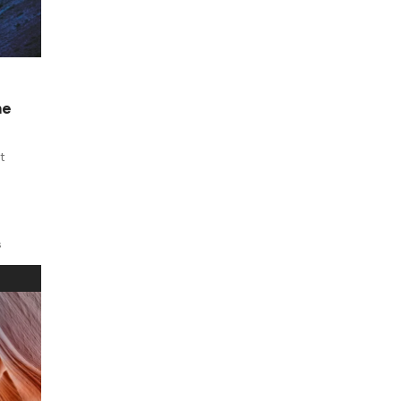
me
t
s