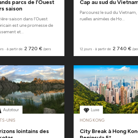
ands parcs de l’Ouest
Cap au sud du Vietna
rs saison
Parcourez le sud du Vietnam,
rière-saison dans l’Ouest
ruelles animées de Ho...
ricain est une promesse de
ssement et...
2 720 €
2 740 €
urs
‧
à partir de
/pers
12 jours
‧
à partir de
/pe
Autotour
Luxe
TS-UNIS
HONG KONG
izons lointains des
City Break à Hong Kon
kotas
Peninsula 5*