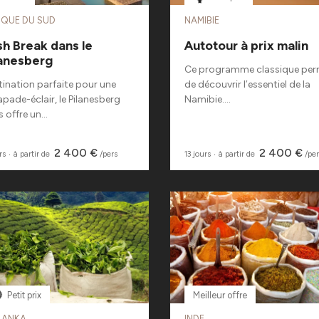
IQUE DU SUD
NAMIBIE
h Break dans le
Autotour à prix malin
lanesberg
Ce programme classique pe
tination parfaite pour une
de découvrir l’essentiel de la
pade-éclair, le Pilanesberg
Namibie....
 offre un...
2 400 €
2 400 €
rs
‧
à partir de
/pers
13 jours
‧
à partir de
/per
Petit prix
Meilleur offre
 LANKA
INDE