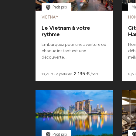
Petit prix
Me
VIETNAM
HO
Le Vietnam à votre
Ci
rythme
Ha
Embarquez pour une aventure où
Hong
chaque instant est une
déb
découverte,...
méla
2 135 €
10 jours
‧
à partir de
/pers
6 jou
Petit prix