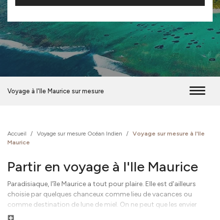
Voyage à l'Ile Maurice sur mesure
Accueil
/
Voyage sur mesure Océan Indien
/
Voyage sur mesure à l'Ile
Maurice
Partir en voyage à l'Ile Maurice
Paradisiaque, l'île Maurice a tout pour plaire. Elle est d'ailleurs
choisie par quelques chanceux comme lieu de vacances ou
comme destination de lune de miel. On ne peut que les envier
quand on voit ses plages de sable blanc, ses eaux cristallines, son
Lire la suite