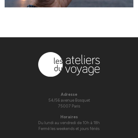
Adresse
54/56 avenue Bosquet
75007 Paris
Horaires
Du lundi au vendredi de 10h à 18h
Fermé les weekends et jours fériés