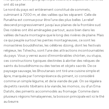
ont dû se plier.
Le nord du pays est entièrement constitué de sommets,
culminant à 7200 m, et des vallées qui les séparent. Celle de
Punakha est connue pour être l’une des plus belles. Le relief
descend progressivement jusqu’aux plaines de la frontière sud.
Des rizières ont été aménagées partout, aussi bien dans les
vallées de haute montagne que le long des rivières de plaine. Mais
ce qui peuple surtout les pentes montagneuses, ce sont les
monastères bouddhistes, les célèbres dzong, dont les festivals
religieux, les Tshechu, sont l’une des attractions incontournables
du pays. Vous y verrez aussi d’innombrables chörten, ou stupa,
ces constructions typiques destinées à abriter des reliques de
saints du bouddhisme ou des textes et objets sacrés. De ce
paysage sauvage, les Bhoutanais ont tiré une cuisine simple et
âpre, marquée par l’omniprésence du piment, ici considéré
comme un simple légume, et de la viande de yak. On se régalera
de petits raviolis tibétains à la viande, les momos, ou d’un Ema
Datshi, des piments accommodés au fromage. Comme dans
plusieurs régions himalayennes, la boisson principale est ici le thé
au beurre.