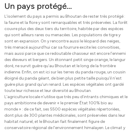
Un pays protégé…
L’isolement du pays a permis au Bhoutan de rester très protégé :
la faune et la flore y sont remarquables et très préservées. La forêt
couvre plus des deux tiers du territoire, habitée par des espèces
qui sont ailleurs rares ou menacées. Les populations de tigre y
sont en expansion. On y rencontre aussi le léopard des neiges,
très menacé aujourd’hui car sa fourrure excite les convoitises,
mais aussi parce que ce redoutable chasseur est encore l’ennemi
des éleveurs et bergers. Un étonnant petit singe orange, le langur
doré, ne survit guère qu’au Bhoutan et le long de la frontière
indienne. Enfin, on est ici sur les terres du panda rouge, un cousin
éloigné du panda géant, de bien plus petite taille puisqu’il n’est
guère plus grand qu’un renard. Les espèces végétales ont gardé
toute leur richesse et leur diversité au Bhoutan.
L’agriculture locale n’utilise que très peu d’intrants chimiques et le
pays ambitionne de devenir « le premier État 100% bio au
monde » : de ce fait, ses 5500 espèces végétales répertoriées,
dont plus de 300 plantes médicinales, sont préservées dans leur
habitat naturel, et le Bhoutan fait finalement figure de
conservatoire régional de l’environnement himalayen. Le climat y