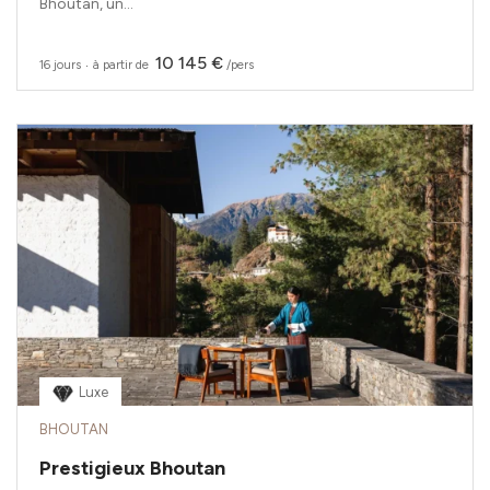
Bhoutan, un...
10 145 €
16 jours
‧
à partir de
/pers
Luxe
BHOUTAN
Prestigieux Bhoutan