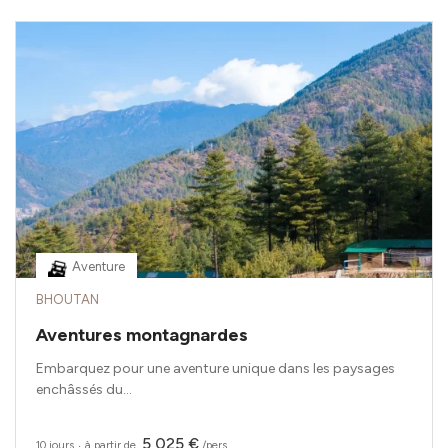
Aventure
BHOUTAN
Aventures montagnardes
Embarquez pour une aventure unique dans les paysages
enchâssés du...
5 025 €
10 jours
‧
à partir de
/pers