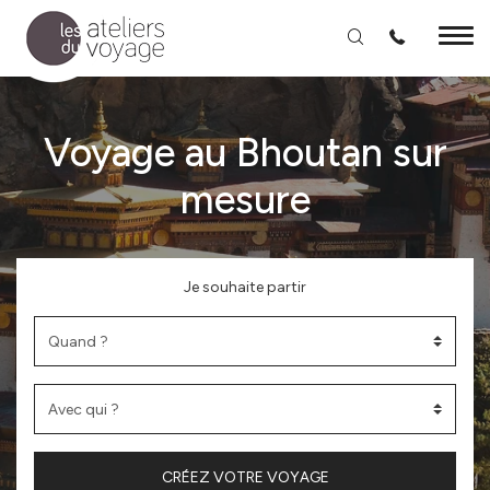
Aller au contenu principal
Voyage au Bhoutan sur
mesure
Je souhaite partir
CRÉEZ VOTRE VOYAGE