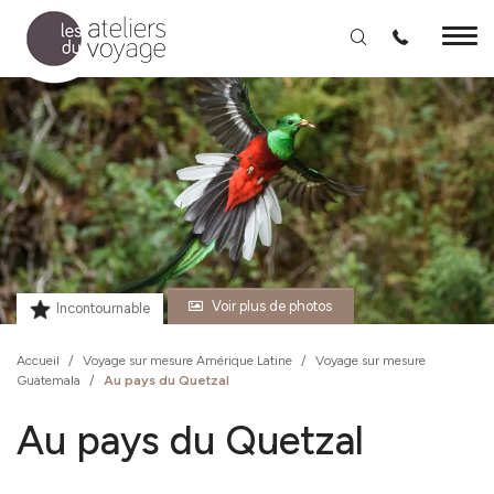
Aller au contenu principal
Voir plus de photos
Incontournable
Accueil
/
Voyage sur mesure Amérique Latine
/
Voyage sur mesure
Guatemala
/
Au pays du Quetzal
Au pays du Quetzal