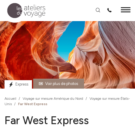
Aller au contenu principal
Voir plus de photos
Express
Accueil
/
Voyage sur mesure Amérique du Nord
/
Voyage sur mesure États-
Unis
/
Far West Express
Far West Express