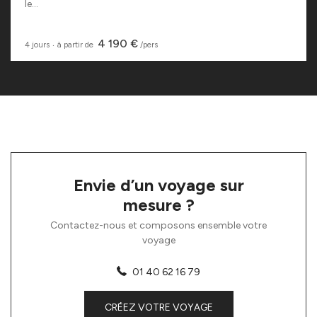
le...
4 190 €
4 jours
‧
à partir de
/pers
Envie d’un voyage sur
mesure ?
Contactez-nous et composons ensemble votre
voyage
01 40 62 16 79
CRÉEZ VOTRE VOYAGE