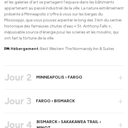
et les galeries d’art se partagent l’espace dans les bâtiments
appartenant au passé industriel de la ville. La nature extrêmement
présente à Minneapolis s’offre à vous sur les berges du
Mississippi, que vous pouvez arpenter le long des 3 km du sentier
historique des fameuses chutes d’eau « St. Anthony Falls »,
inépuisable source d’énergie pour les scieries et les moulins, qui
ont fait la fortune de la ville.
Hébergement :
Best Western The Normandy Inn & Suites
Jour 2
+
MINNEAPOLIS › FARGO
Jour 3
+
FARGO › BISMARCK
Jour 4
BISMARCK › SAKAKAWEA TRAIL ›
+
MINOT