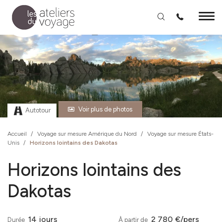
Aller au contenu principal
Voir plus de photos
Autotour
Accueil
/
Voyage sur mesure Amérique du Nord
/
Voyage sur mesure États-
Unis
/
Horizons lointains des Dakotas
Horizons lointains des
Dakotas
14 jours
2 780 €/pers
Durée
À partir de