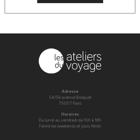
Adresse
54/56 avenue Bosquet
75007 Paris
Horaires
Du lundi au vendredi de 10h à 18h
Fermé les weekends et jours fériés