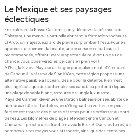
Le Mexique et ses paysages
éclectiques
En explorant la Basse Californie, on y découvre la péninsule de
Finisterra, une merveille naturelle abritant la formation rocheuse
El Arco, un majestueux arc de pierre surplombant l’eau. Pour en
apprécier pleinement la beauté, une excursion en bateau est
recommandée, offrant une vue spectaculaire. Avec un peu de
chance, vous observerez les pélicans en plein vol !
A l’Est, la Riviera Maya se distingue particulièrement. S’étendant
de Cancun à la réserve de Sian Ka’an, cette région propose une
alternative paisible à l’océan, idéale pour la détente. Rien n’est
plus agréable que de contempler ses eaux bleu profond depuis
une plage de sable blanc, entourée de jungle luxuriante.
Playa del Carmen, devenue une station balnéaire prisée, abrite de
nombreux hôtels. Toutefois, en s’éloignant en voiture, on peut
facilement trouver des plages désertes pour se prélasser au bord
de l’eau. Les kilomètres de plage s’étendent entre Cancún et
Chetumal (proche de la frontière avec le Belize). Dans les terres, de
nombreux sites mayas vous attendent, ainsi que des centaines