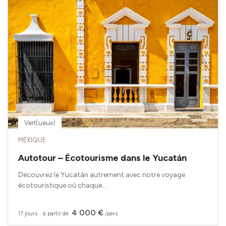
Vert(ueux)
MEXIQUE
Autotour – Écotourisme dans le Yucatán
Découvrez le Yucatán autrement avec notre voyage
écotouristique où chaque...
4 000 €
17 jours
‧
à partir de
/pers