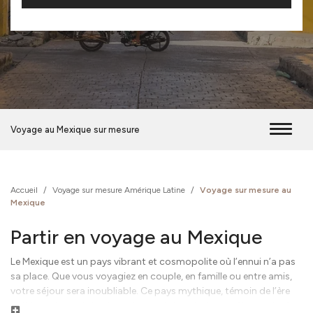
Voyage au Mexique sur mesure
Accueil
/
Voyage sur mesure Amérique Latine
/
Voyage sur mesure au
Mexique
Partir en voyage au Mexique
Le Mexique est un pays vibrant et cosmopolite où l’ennui n’a pas
sa place. Que vous voyagiez en couple, en famille ou entre amis,
votre séjour sera inoubliable. Ce pays mythique, témoin de l’ère
préhispanique, de la révolution et de la création de fêtes colorées,
Lire la suite