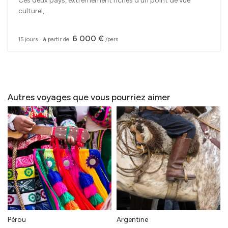
Ces deux pays, extrêmement riches d’un point de vue
culturel,...
6 000 €
15 jours
‧
à partir de
/pers
Autres voyages que vous pourriez aimer
Pérou
Argentine