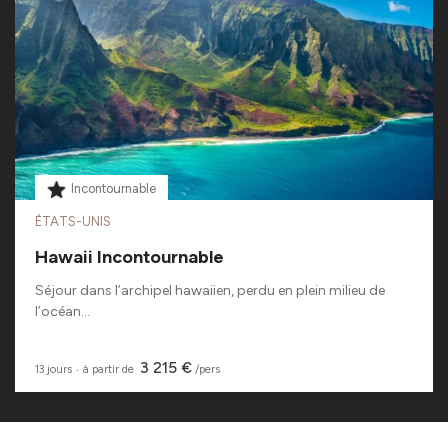
Incontournable
ÉTATS-UNIS
Hawaii Incontournable
Séjour dans l’archipel hawaiien, perdu en plein milieu de
l’océan...
3 215 €
13 jours
‧
à partir de
/pers