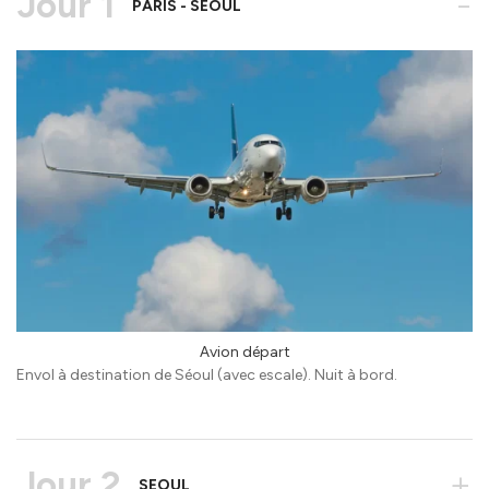
Jour 1
-
PARIS - SEOUL
Avion départ
Envol à destination de Séoul (avec escale). Nuit à bord.
Jour 2
+
SEOUL