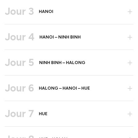
Jour 3
+
HANOI
Jour 4
+
HANOI – NINH BINH
Jour 5
+
NINH BINH – HALONG
Jour 6
+
HALONG – HANOI – HUE
Jour 7
+
HUE