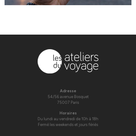
Adresse
54/56 avenue Bosquet
75007 Paris
Horaires
Du lundi au vendredi de 10h à 18h
Fermé les weekends et jours fériés