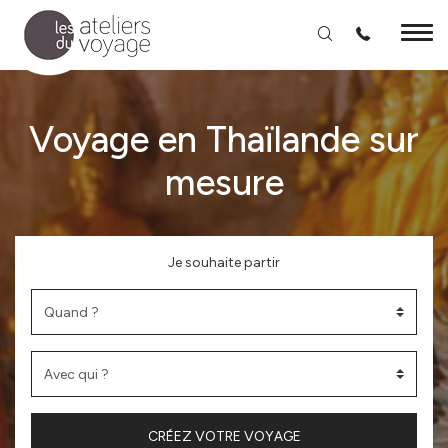
Aller au contenu principal
Voyage en Thaïlande sur
mesure
Je souhaite partir
CRÉEZ VOTRE VOYAGE