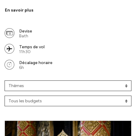
entre culture millénaire et nature préservée. Pour vous permettre
de découvrir la Thaïlande autrement, Les Ateliers du Voyage
En savoir plus
créent des circuits sur mesure, taillés selon vos envies. Que ce soit
pour des nuits magiques dans un hôtel raffiné, pour une
immersion dans la nature thaïlandaise, ou une escapade sur les
Devise
magnifiques plages de Phuket, plongez dans la culture locale à
Bath
travers des rencontres authentiques avec les habitants, visitez
des temples emblématiques tels que le Wat Pho à Bangkok ou le
Temps de vol
Wat Phra That Doi Suthep à Chiang Mai, et explorez les parcs
11h30
nationaux à la beauté sauvage. Chaque voyage est une invitation
Décalage horaire
à vivre la Thaïlande autrement, en dehors des sentiers battus. Nos
6h
artisans du voyage façonnent chaque moment pour vous, créant
une aventure sur mesure, en totale immersion.