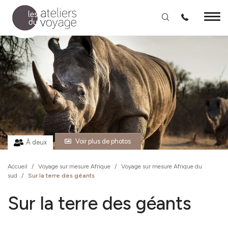
Aller au contenu principal
Voir plus de photos
À deux
Accueil
/
Voyage sur mesure Afrique
/
Voyage sur mesure Afrique du
sud
/
Sur la terre des géants
Sur la terre des géants