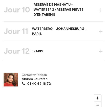
RÉSERVE DE MASHATU –
Jour 10
+
WATERBERG (RÉSERVE PRIVÉE
D'ENTABENI)
Jour 11
WATERBERG – JOHANNESBURG -
+
PARIS
Jour 12
+
PARIS
Contactez l’artisan
Andréa Jourdren
01 40 62 16 72