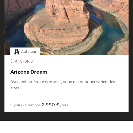
Autotour
ÉTATS-UNIS
Arizona Dream
Avec cet itinéraire complet, vous ne manquerez rien des
sites...
2 990 €
16 jours
‧
à partir de
/pers