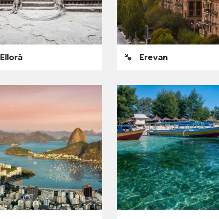
Ellorâ
Erevan