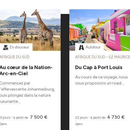
En douceur
Autotour
AFRIQUE DU SUD
AFRIQUE DU SUD - ILE MAURIC
Au cœur de la Nation-
Du Cap à Port Louis
Arc-en-Ciel
Au cours de ce voyage, nous
Commencez par
vous proposons un road...
l’effervescente Johannesburg,
puis plongez dans la nature
luxuriante...
7 500 €
4 730 €
13 jours
‧
à partir de
22 jours
‧
à partir de
/pers
/pers