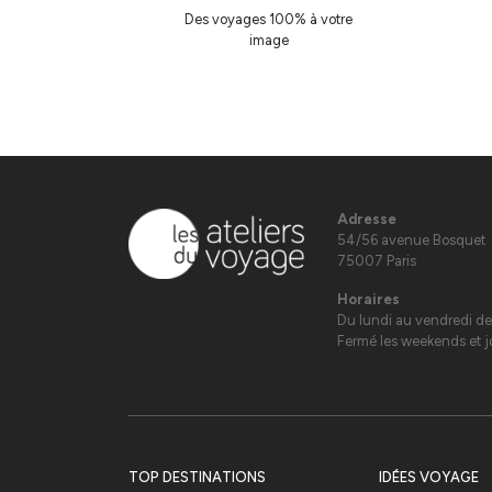
Des voyages 100% à votre
image
Adresse
54/56 avenue Bosquet
75007 Paris
Horaires
Du lundi au vendredi de
Fermé les weekends et jo
TOP DESTINATIONS
IDÉES VOYAGE