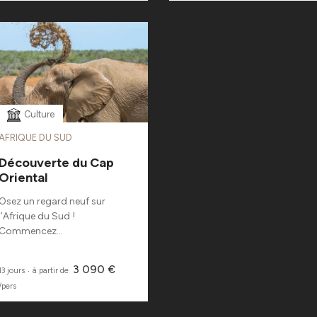
Culture
AFRIQUE DU SUD
Découverte du Cap
Oriental
Osez un regard neuf sur
l’Afrique du Sud !
Commencez...
3 090 €
13 jours
‧
à partir de
/pers