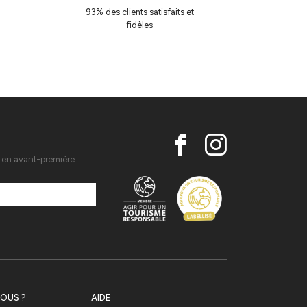
93% des clients satisfaits et
fidèles
s en avant-première
OUS ?
AIDE