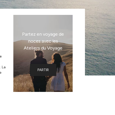
Partez en voyage de
noces avec les
Ateliers du Voyage
e
. La
PARTIR
e