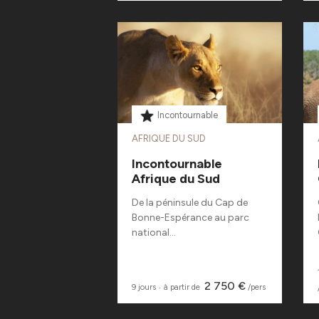
Incontournable
AFRIQUE DU SUD
Incontournable
Afrique du Sud
De la péninsule du Cap de
Bonne-Espérance au parc
national...
2 750 €
9 jours
‧
à partir de
/pers