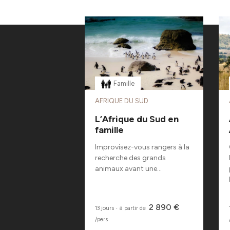
Famille
AFRIQUE DU SUD
L’Afrique du Sud en
famille
Improvisez-vous rangers à la
recherche des grands
animaux avant une...
2 890 €
13 jours
‧
à partir de
/pers