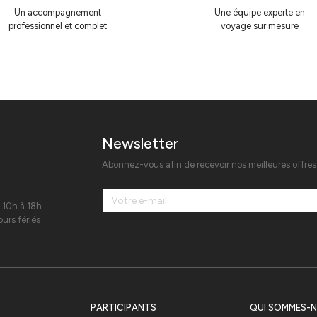
Un accompagnement
Une équipe experte en
professionnel et complet
voyage sur mesure
Newsletter
Abonnez-vous afin de recevoir nos meilleures offre
 10h à 18h
urs fériés
PARTICIPANTS
QUI SOMMES-N