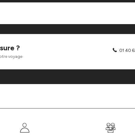
sure ?
01 40 6
otre voyage