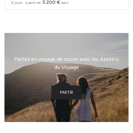
5 200 €
12 jours
‧
à partir de
/pers
Partez en voyage de noces avec les Ateliers
du Voyage
PARTIR