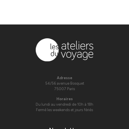
Adresse
54/56 avenue Bosquet
75007 Paris
Horaires
Du lundi au vendredi de 10h à 18h
Fermé les weekends et jours fériés