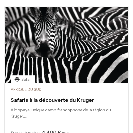
Safari
AFRIQUE DU SUD
Safaris à la découverte du Kruger
A Mopaya, unique camp francophone de la région du
Kruger,...
4 400 €
10 jours
‧
à partir de
/pers