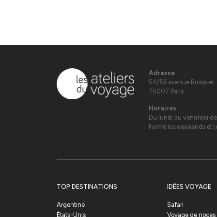
Adresse
54/56 avenue Bosquet
75007 Paris
Horaires
Du lundi au vendredi de
Fermé les weekends et jo
TOP DESTINATIONS
IDÉES VOYAGE
Argentine
Safari
États-Unis
Voyage de noces