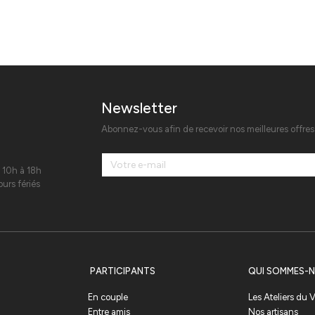
Newsletter
Abonnez-vous afin de recevoir nos meilleures offre
 10h à 18h
urs fériés
PARTICIPANTS
QUI SOMMES-N
En couple
Les Ateliers du
Entre amis
Nos artisans