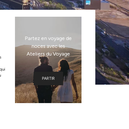
Partez en voyage de
noces avec les
Ateliers du Voyage
s
qui
u
PARTIR