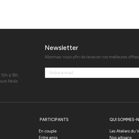
Newsletter
Abonnez-vous afin de recevoir nos meilleures offre
 10h à 18h
urs fériés
PARTICIPANTS
QUI SOMMES-N
En couple
Les Ateliers du
Entre amis
Nos artisans