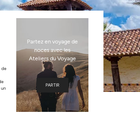
Partez en voyage de
noces avec les
Ateliers du Voyage
s de
de
PARTIR
t un