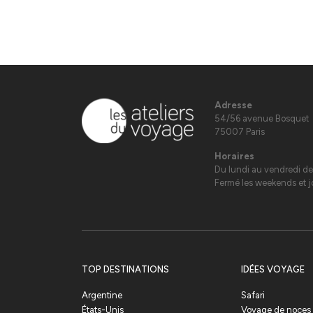
Adresse
54/56 avenue Bosquet
75007 Paris
Horaires
Du lundi au vendredi de
Fermé les weekends et jo
TOP DESTINATIONS
IDÉES VOYAGE
Argentine
Safari
États-Unis
Voyage de noces