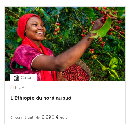
Culture
ÉTHIOPIE
L’Ethiopie du nord au sud
6 690 €
21 jours
‧
à partir de
/pers