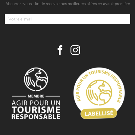
Abonnez-vous afin de recevoir nos meilleures offres en avant-première