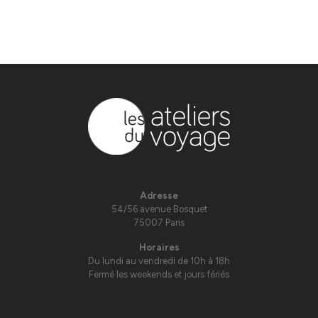
Adresse
54/56 avenue Bosquet
75007 Paris
Horaires
Du lundi au vendredi de 10h à 18h
Fermé les weekends et jours fériés