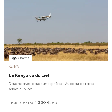
Charme
KENYA
Le Kenya vu du ciel
Deux réserves, deux atmosphères… Au coeur de terres
arides oubliées...
4 300 €
9 jours
‧
à partir de
/pers