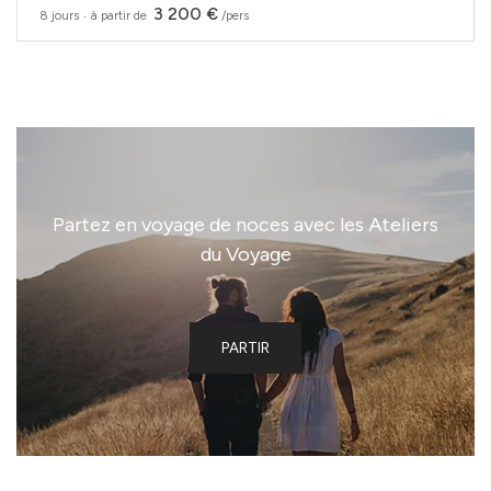
3 200 €
8 jours
‧
à partir de
/pers
Partez en voyage de noces avec les Ateliers
du Voyage
PARTIR