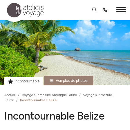
Aller au contenu principal
Voir plus de photos
Incontournable
Accueil
/
Voyage sur mesure Amérique Latine
/
Voyage sur mesure
Belize
/
Incontournable Belize
Incontournable Belize