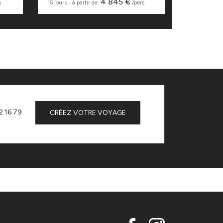
4 845 €
s
15 jours
‧
à partir de
/pers
14 jours
‧
à p
2 16 79
CRÉEZ VOTRE VOYAGE