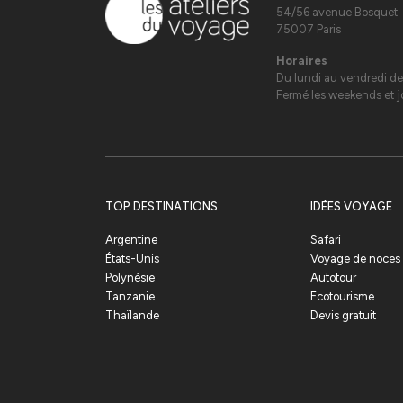
54/56 avenue Bosquet
75007 Paris
Horaires
Du lundi au vendredi de
Fermé les weekends et jo
TOP DESTINATIONS
IDÉES VOYAGE
Argentine
Safari
États-Unis
Voyage de noces
Polynésie
Autotour
Tanzanie
Ecotourisme
Thaïlande
Devis gratuit