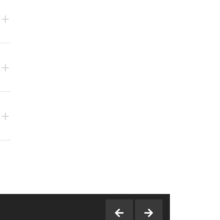
+
+
+