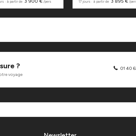
3 900 €
3 895 €
urs
‧
à partir de
/pers
17 jours
‧
à partir de
/per
sure ?
01 40 6
otre voyage
Newsletter