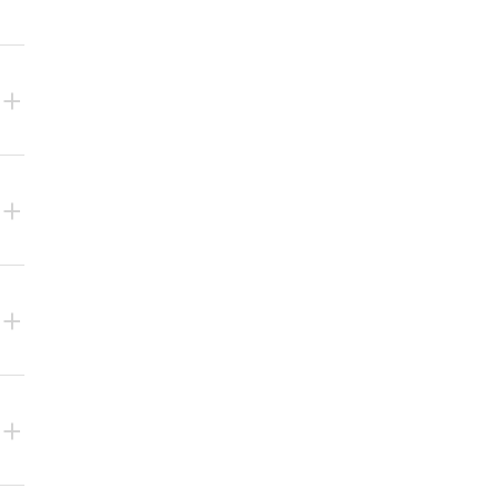
+
+
+
+