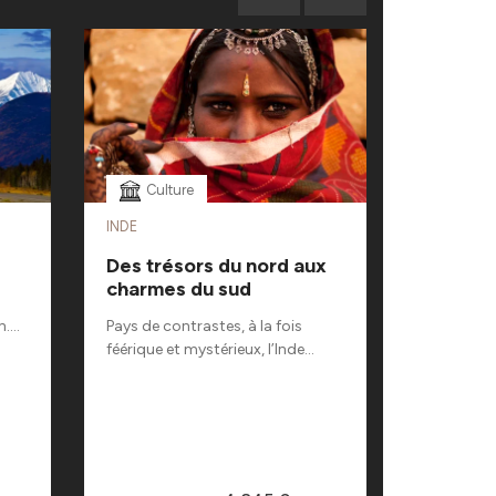
Culture
Famil
INDE
COSTA RI
Des trésors du nord aux
Autotou
charmes du sud
Inconto
Rica en 
....
Pays de contrastes, à la fois
féérique et mystérieux, l’Inde...
Partez à l
merveilles
Explorez...