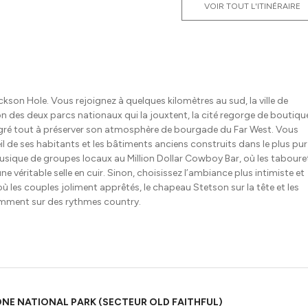
VOIR TOUT L'ITINÉRAIRE
ackson Hole. Vous rejoignez à quelques kilomètres au sud, la ville de
on des deux parcs nationaux qui la jouxtent, la cité regorge de boutiqu
malgré tout à préserver son atmosphère de bourgade du Far West. Vous
l de ses habitants et les bâtiments anciens construits dans le plus pur
 musique de groupes locaux au Million Dollar Cowboy Bar, où les taboure
véritable selle en cuir. Sinon, choisissez l’ambiance plus intimiste et
 où les couples joliment apprêtés, le chapeau Stetson sur la tête et les
mment sur des rythmes country.
E NATIONAL PARK (SECTEUR OLD FAITHFUL)