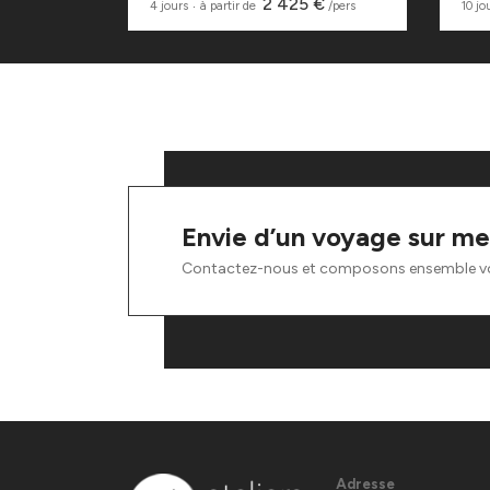
0 €
2 425 €
/pers
4 jours
‧
à partir de
/pers
10 jo
Envie d’un voyage sur me
Contactez-nous et composons ensemble v
Adresse