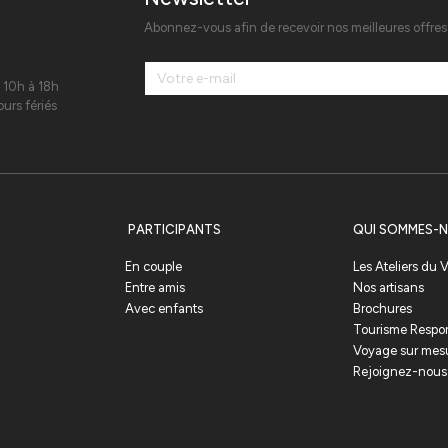
Abonnez-vous afin de recevoir nos meilleures offre
 10h à 18h
urs fériés
PARTICIPANTS
QUI SOMMES-N
En couple
Les Ateliers du
Entre amis
Nos artisans
Avec enfants
Brochures
Tourisme Respo
Voyage sur mes
Rejoignez-nous