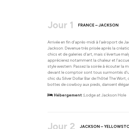
Jour 1
FRANCE – JACKSON
Arrivée en fin d’après-midi à l’aéroport de J
Jackson. Devenue très prisée après la créati
chics et de galeries d’art, mais s’évertue 
apprécierez notamment la chaleur et l’accuei
style western. Passez la soirée à écouter la
devant le comptoir sont tous surmontés d’une 
chic du Silver Dollar Bar de l’hôtel The Wort,
bottes de cowboy aux pieds, dansent éléga
Hébergement :
Lodge at Jackson Hole
Jour 2
JACKSON – YELLOWSTON