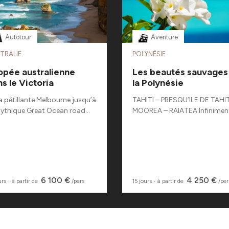
Autotour
Aventure
TRALIE
POLYNÉSIE
opée australienne
Les beautés sauvages
s le Victoria
la Polynésie
a pétillante Melbourne jusqu’à
TAHITI – PRESQU’ILE DE TAHIT
mythique Great Ocean road...
MOOREA – RAIATEA Infiniment
6 100 €
4 250 €
urs
‧
à partir de
/pers
15 jours
‧
à partir de
/per