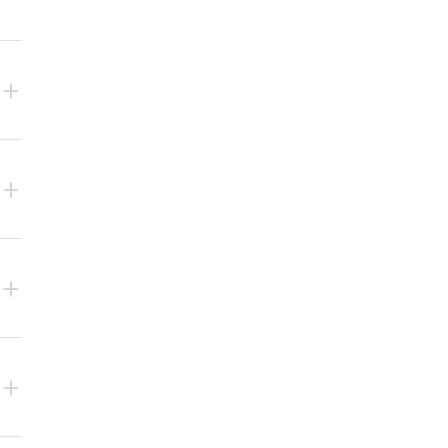
+
+
+
+