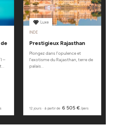
Luxe
Char
INDE
GÉORGIE
 de
Prestigieux Rajasthan
La Géor
de cha
Plongez dans l’opulence et
I –
l’exotisme du Rajasthan, terre de
Parcourez 
...
palais...
paysages d
6 505 €
s
12 jours
‧
à partir de
/pers
7 jours
‧
à pa