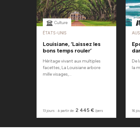
Culture
ÉTATS-UNIS
AUS
 Désert
Louisiane, ‘Laissez les
Ep
bons temps rouler’
dan
ouveau, la
...
Héritage vivant aux multiples
De l
facettes, La Louisiane arbore
la 
mille visages,...
 €
2 445 €
/pers
13 jours
‧
à partir de
/pers
16 jo