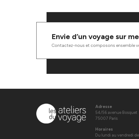
Envie d’un voyage sur me
Contactez-nous et composons ensemble v
Adresse
54/56 avenue Bosquet
75007 Paris
Horaires
Du lundi au vendredi de