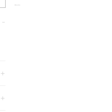
-
+
+