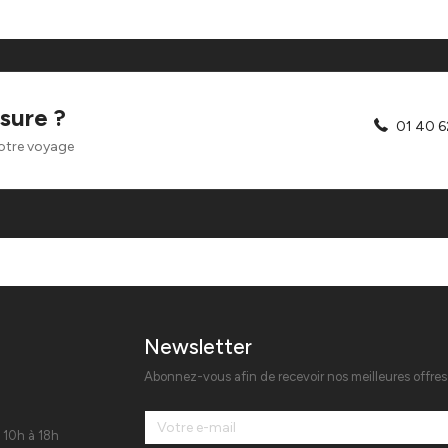
sure ?
01 40 6
otre voyage
Newsletter
Abonnez-vous afin de recevoir nos meilleures offre
 10h à 18h