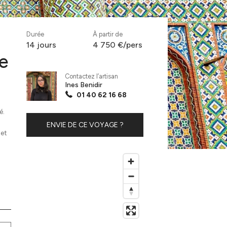
Durée
À partir de
14 jours
4 750 €/pers
de
Contactez l’artisan
Ines Benidir
01 40 62 16 68
é.
ENVIE DE CE VOYAGE ?
 et