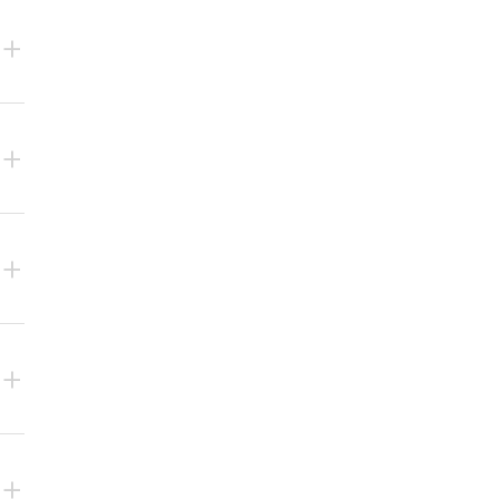
+
+
+
+
+