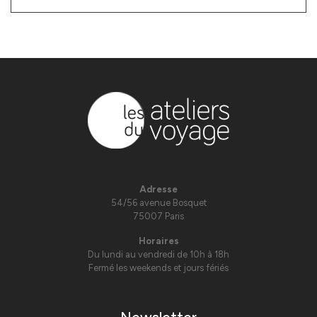
Adresse
54/56 avenue Bosquet
75007 Paris
Horaires
Du lundi au vendredi de 10h à 18h
Fermé les weekends et jours fériés