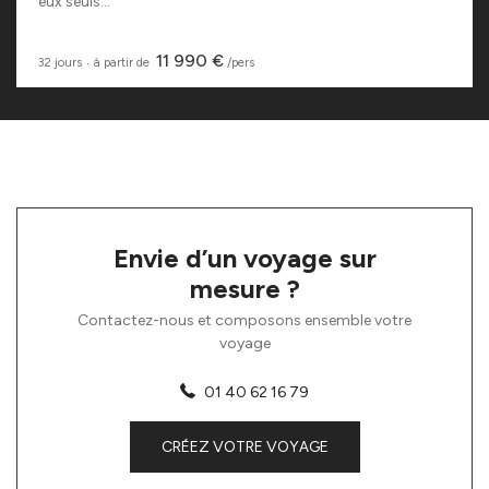
eux seuls...
11 990 €
32 jours
‧
à partir de
/pers
Envie d’un voyage sur
mesure ?
Contactez-nous et composons ensemble votre
voyage
01 40 62 16 79
CRÉEZ VOTRE VOYAGE