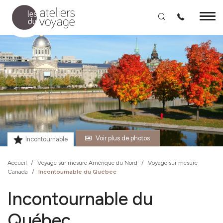
Aller au contenu principal
Voir plus de photos
Incontournable
Accueil
/
Voyage sur mesure Amérique du Nord
/
Voyage sur mesure
Canada
/
Incontournable du Québec
Incontournable du
Québec