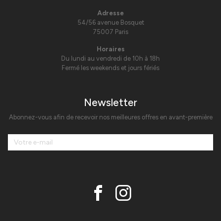
Adresse
54/56 avenue Bosquet
75007 Paris
Horaires
Du lundi au vendredi de 10h à 18h
Fermé les weekends et jours fériés
Newsletter
Abonnez-vous afin de recevoir nos meilleures offres en avant-première