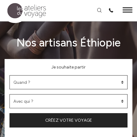
Aller au contenu principal
Nos artisans Éthiopie
Je souhaite partir
CRÉEZ VOTRE VOYAGE