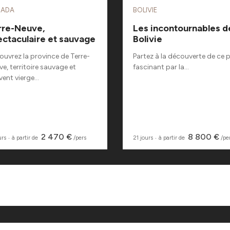
NADA
BOLIVIE
rre-Neuve,
Les incontournables de
ectaculaire et sauvage
Bolivie
uvrez la province de Terre-
Partez à la découverte de ce 
e, territoire sauvage et
fascinant par la...
ent vierge...
2 470 €
8 800 €
urs
‧
à partir de
/pers
21 jours
‧
à partir de
/pe