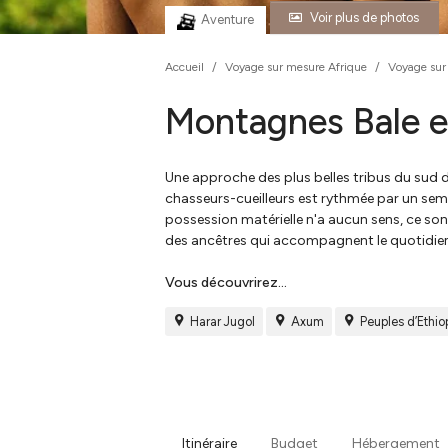
Voir plus de photos
Aventure
Accueil
/
Voyage sur mesure Afrique
/
Voyage sur
Montagnes Bale e
Une approche des plus belles tribus du sud 
chasseurs-cueilleurs est rythmée par un semi
possession matérielle n'a aucun sens, ce sont 
des ancêtres qui accompagnent le quotidien d
Vous découvrirez...
Harar Jugol
Axum
Peuples d’Ethio
Itinéraire
Budget
Hébergement