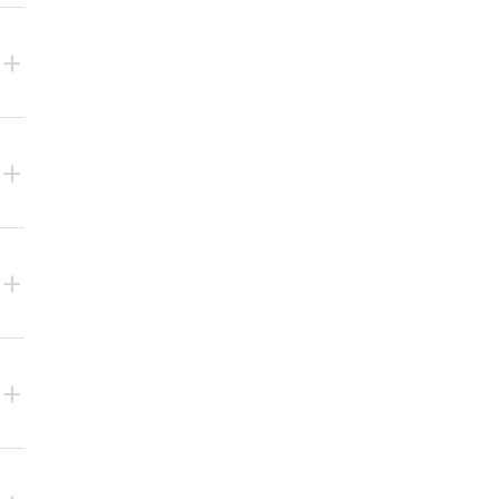
+
+
+
+