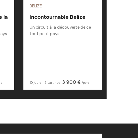
BELIZE
ARGENTIN
 la
Incontournable Belize
Roadtri
des lacs
Un circuit à la découverte de ce
pays
tout petit pays...
Partez à l
mythique R
3 900 €
rs
10 jours
‧
à partir de
/pers
19 jours
‧
à p