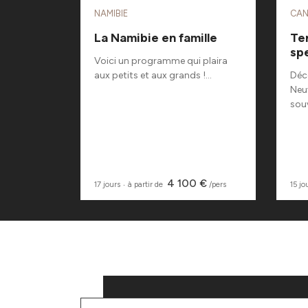
NAMIBIE
CA
plage
La Namibie en famille
Te
sp
age
Voici un programme qui plaira
i, où...
aux petits et aux grands !...
Déco
Neuv
souv
0 €
4 100 €
/pers
17 jours
‧
à partir de
/pers
15 jo