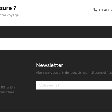
sure ?
01 40 6
otre voyage
Newsletter
Abonnez-vous afin de recevoir nos meilleures offre
 10h à 18h
urs fériés