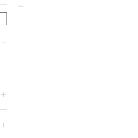
-
+
+