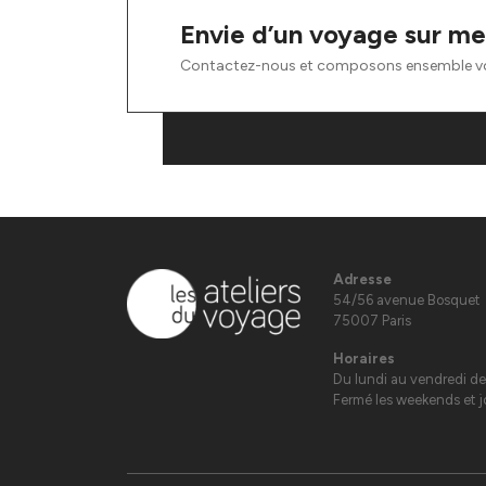
Envie d’un voyage sur me
Contactez-nous et composons ensemble v
Adresse
54/56 avenue Bosquet
75007 Paris
Horaires
Du lundi au vendredi de
Fermé les weekends et jo