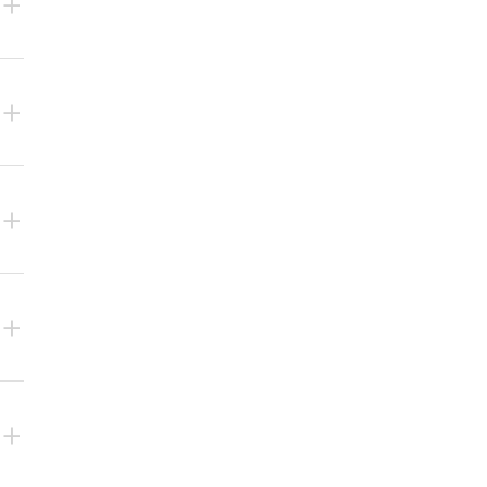
+
+
+
+
+