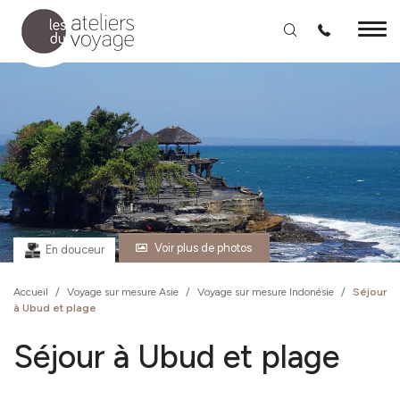
Aller au contenu principal
Voir plus de photos
En douceur
Accueil
/
Voyage sur mesure Asie
/
Voyage sur mesure Indonésie
/
Séjour
à Ubud et plage
Séjour à Ubud et plage