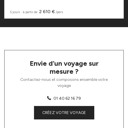
2 610 €
5 jours
‧
à partir de
/pers
Envie d’un voyage sur
mesure ?
Contactez-nous et composons ensemble votre
voyage
01 40 62 16 79
CRÉEZ VOTRE VOYAGE