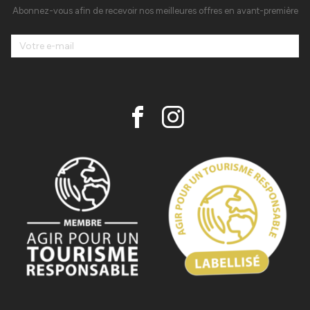
Abonnez-vous afin de recevoir nos meilleures offres en avant-première