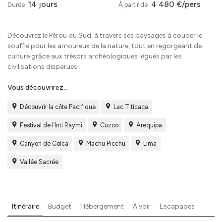
14 jours
4 480 €/pers
Durée
À partir de
Découvrez le Pérou du Sud, à travers ses paysages à couper le
souffle pour les amoureux de la nature, tout en regorgeant de
culture grâce aux trésors archéologiques légués par les
civilisations disparues
Vous découvrirez...
Découvrir la côte Pacifique
Lac Titicaca
Festival de l’Inti Raymi
Cuzco
Arequipa
Canyon de Colca
Machu Picchu
Lima
Vallée Sacrée
Itinéraire
Budget
Hébergement
À voir
Escapades