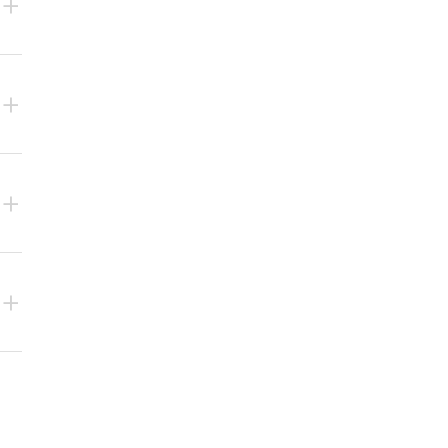
+
+
+
+