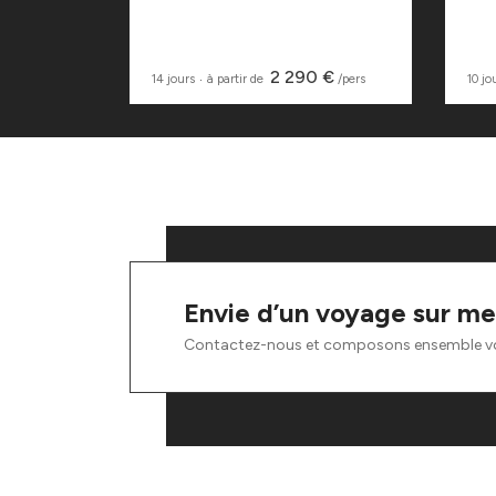
0 €
2 290 €
/pers
14 jours
‧
à partir de
/pers
10 jo
Envie d’un voyage sur me
Contactez-nous et composons ensemble v