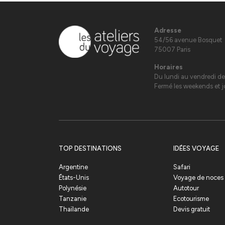
Adresse
54/56 avenue Bosquet
75007 Paris
Horaires
Du lundi au vendredi de
Fermé les weekends et jo
TOP DESTINATIONS
IDÉES VOYAGE
Argentine
Safari
États-Unis
Voyage de noces
Polynésie
Autotour
Tanzanie
Ecotourisme
Thaïlande
Devis gratuit