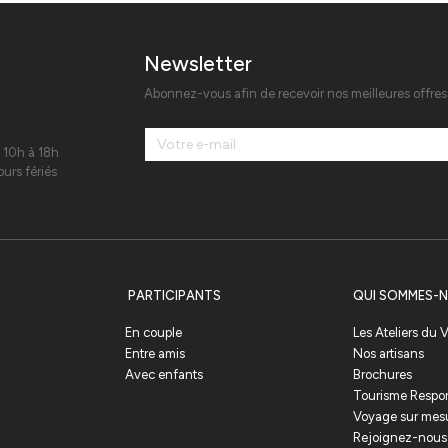
Newsletter
Abonnez-vous afin de recevoir nos meilleures offre
 10h à 18h
urs fériés
PARTICIPANTS
QUI SOMMES-N
En couple
Les Ateliers du
Entre amis
Nos artisans
Avec enfants
Brochures
Tourisme Respo
Voyage sur mes
Rejoignez-nous