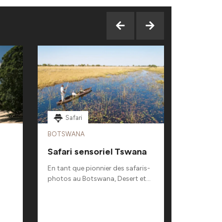
Safari
En train
BOTSWANA
NOUVELLE
Safari sensoriel Tswana
A bord 
Express
En tant que pionnier des safaris-
photos au Botswana, Desert et...
Délaissez,
la traditio
embarquez