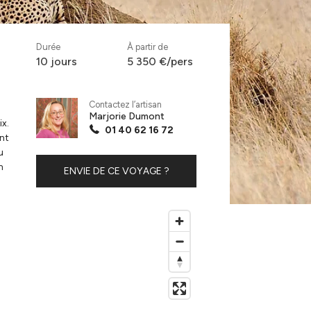
Durée
À partir de
10 jours
5 350 €/pers
Contactez l’artisan
Marjorie Dumont
ix.
01 40 62 16 72
nt
u
n
ENVIE DE CE VOYAGE ?