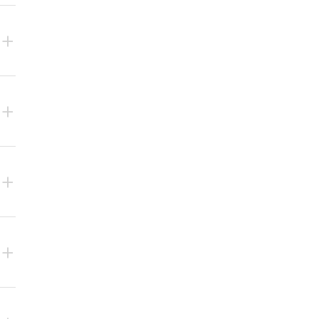
+
+
+
+