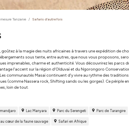
 mesure Tanzanie
/
Safaris d’autrefois
s
 goûtez à la magie des nuits africaines à travers une expédition de cho
 hébergements sous tente, entre autres, que nous vous proposons, sero
 vues imprenables, charme et authenticité. Vous découvrirez les parcs d
ntage l'accent sur la région d'Olduvaï et du Ngorongoro Conservatio
 Les communautés Masaï continuent d'y vivre au rythme des traditions
ques (comme Nassera rock, Shifting sands ou les gorges). Ce périple en
s, loin de tout.
limandjaro
Lac Manyara
Parc du Serengeti
Parc de Tarangire
e au cœur de la faune sauvage
Safari en Afrique