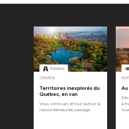
Autotour
CANADA
KEN
olombie
Territoires inexplorés du
Au
Québec, en van
des plus
Déco
Vous, votre van, et tout autour la
à t
nature démesurée, sauvage...
tour