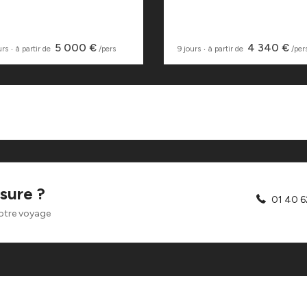
5 000 €
4 340 €
urs
‧
à partir de
/pers
9 jours
‧
à partir de
/per
sure ?
01 40 6
otre voyage