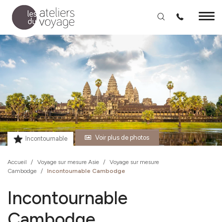
Aller au contenu principal
Voir plus de photos
Incontournable
Accueil
/
Voyage sur mesure Asie
/
Voyage sur mesure
Cambodge
/
Incontournable Cambodge
Incontournable
Cambodge