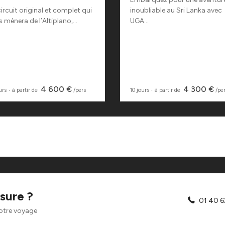
ircuit original et complet qui
inoubliable au Sri Lanka avec
 mènera de l’Altiplano,...
UGA...
4 600 €
4 300 €
urs
‧
à partir de
/pers
10 jours
‧
à partir de
/pe
sure ?
01 40 6
otre voyage