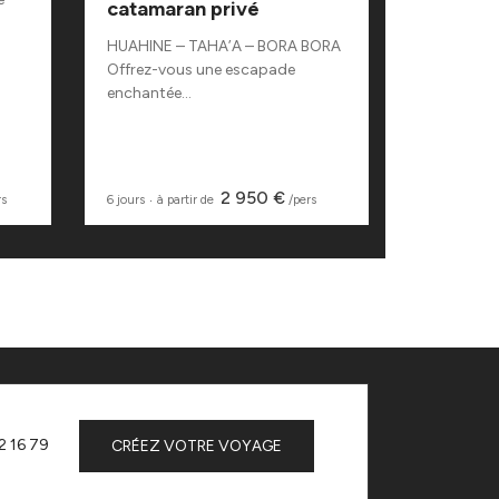
catamaran privé
À bord de 
HUAHINE – TAHA’A – BORA BORA
location é
Offrez-vous une escapade
enchantée...
2 950 €
rs
6 jours
‧
à partir de
/pers
9 jours
‧
à pa
2 16 79
CRÉEZ VOTRE VOYAGE