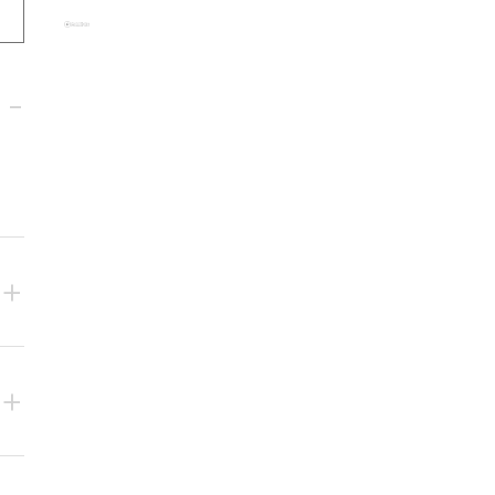
-
+
+