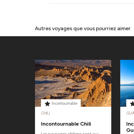
Autres voyages que vous pourriez aimer
Incontournable
CHILI
GUA
Incontournable Chili
In
Gu
 voyageurs
Les paysages chiliens sont au-