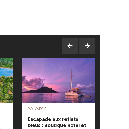
Aven
POLYNÉSIE
OMAN
Escapade aux reflets
Sous le
bleus : Boutique hôtel et
en tente
e