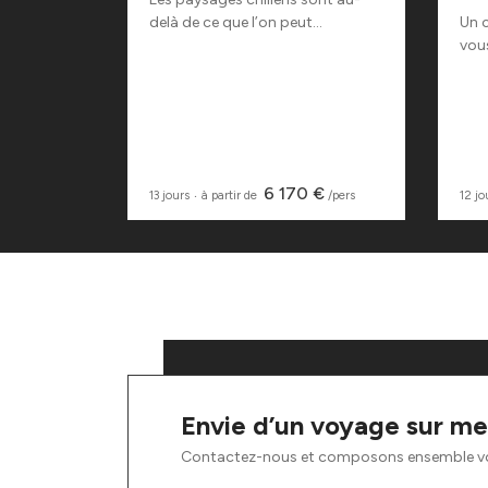
servées...
delà de ce que l’on peut...
Un c
vous
 €
6 170 €
/pers
13 jours
‧
à partir de
/pers
12 jo
Envie d’un voyage sur me
Contactez-nous et composons ensemble v