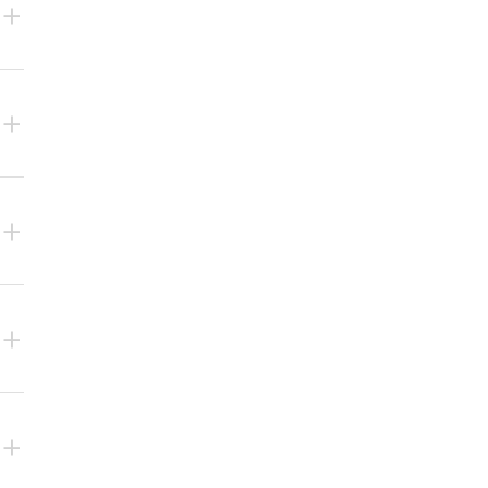
+
+
+
+
+