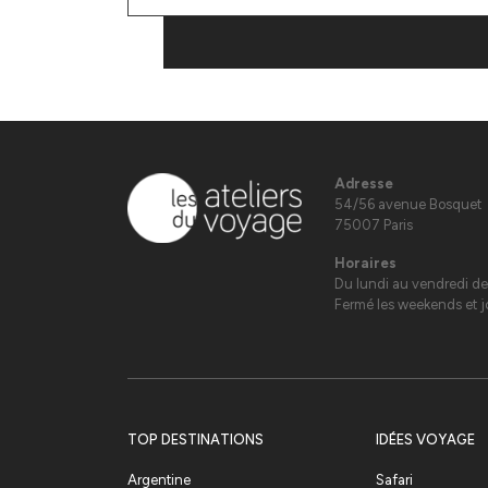
Adresse
54/56 avenue Bosquet
75007 Paris
Horaires
Du lundi au vendredi de
Fermé les weekends et jo
TOP DESTINATIONS
IDÉES VOYAGE
Argentine
Safari