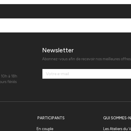
Newsletter
Abonnez-vous afin de recevoir nos meilleures offre
 10h à 18h
urs fériés
PARTICIPANTS
QUI SOMMES-N
En couple
Les Ateliers du