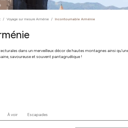
s
t
/
Voyage sur mesure Arménie
/
Incontournable Arménie
rménie
chitecturales dans un merveilleux décor de hautes montagnes ainsi qu'un
aine, savoureuse et souvent pantagruélique !
À voir
Escapades