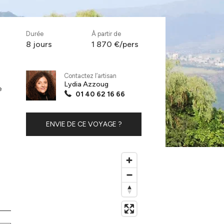
Durée
À partir de
8 jours
1 870 €/pers
Contactez l’artisan
Lydia Azzoug
e
01 40 62 16 66
ENVIE DE CE VOYAGE ?