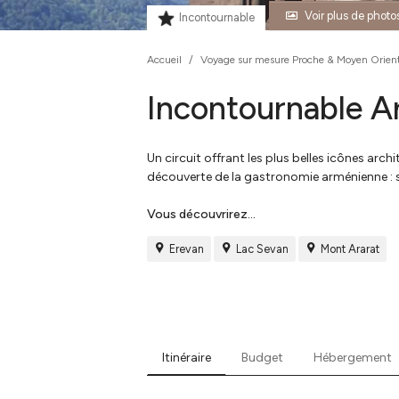
Voir plus de photo
Incontournable
Accueil
/
Voyage sur mesure Proche & Moyen Orien
Incontournable A
Un circuit offrant les plus belles icônes ar
découverte de la gastronomie arménienne : s
Vous découvrirez...
Erevan
Lac Sevan
Mont Ararat
Itinéraire
Budget
Hébergement