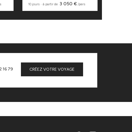
3 050 €
s
10 jours
‧
à partir de
/pers
8 jours
‧
à pa
2 16 79
CRÉEZ VOTRE VOYAGE