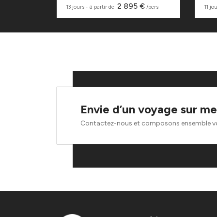
0 €
2 895 €
/pers
13 jours
‧
à partir de
/pers
11 jo
Envie d’un voyage sur me
Contactez-nous et composons ensemble v