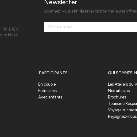
Newsletter
Abonnez-vous afin de recevoir nos meilleures offre
 10h à 18h
urs fériés
PARTICIPANTS
QUI SOMMES-N
En couple
Les Ateliers du
Entre amis
Nos artisans
Avec enfants
Brochures
Tourisme Respo
Voyage sur mes
Rejoignez-nous