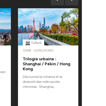
Culture
CHINE - HONG KONG
OUZBÉKIS
Trilogie urbaine :
Au ryth
Shanghai / Pékin / Hong
ouzbek
Kong
pays
Quoi de pl
..
Découvrez la richesse et la
parcourir 
diversité des métropoles
chinoises : Shanghai,...