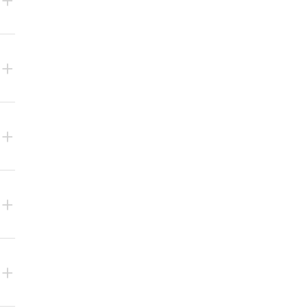
+
+
+
+