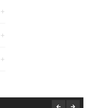
+
+
+