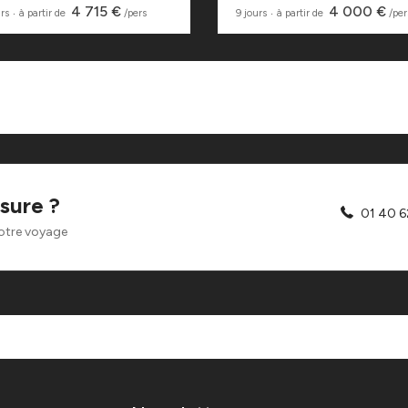
4 715 €
4 000 €
urs
‧
à partir de
/pers
9 jours
‧
à partir de
/per
sure ?
01 40 6
otre voyage