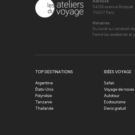
Adresse
54/56 avenue Bosquet
75007 Paris
Horaires
Du lundi au vendredi de
Fermé les weekends et jo
TOP DESTINATIONS
IDÉES VOYAGE
Argentine
Safari
États-Unis
Voyage de noces
Polynésie
Autotour
Tanzanie
Ecotourisme
Thaïlande
Devis gratuit