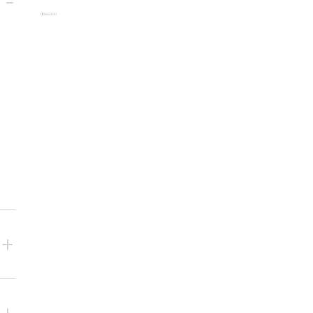
-
+
+