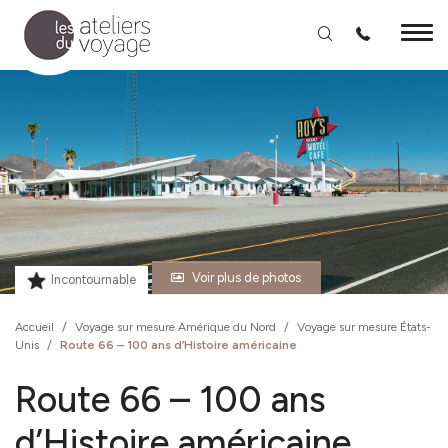
Aller au contenu principal
Voir plus de photos
Incontournable
Accueil
/
Voyage sur mesure Amérique du Nord
/
Voyage sur mesure États-
Unis
/
Route 66 – 100 ans d’Histoire américaine
Route 66 – 100 ans
d’Histoire américaine