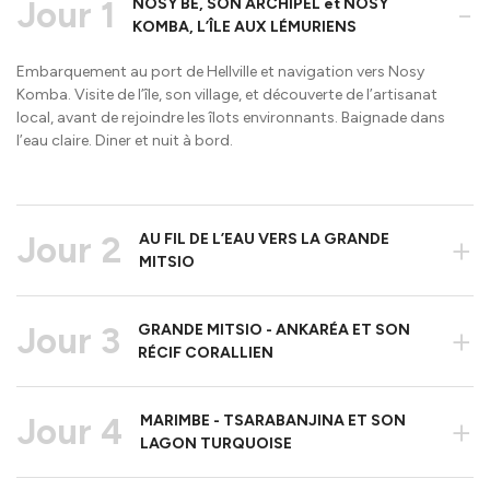
Jour 1
NOSY BE, SON ARCHIPEL et NOSY
-
KOMBA, L’ÎLE AUX LÉMURIENS
Embarquement au port de Hellville et navigation vers Nosy
Komba. Visite de l’île, son village, et découverte de l’artisanat
local, avant de rejoindre les îlots environnants. Baignade dans
l’eau claire. Diner et nuit à bord.
Jour 2
AU FIL DE L’EAU VERS LA GRANDE
+
MITSIO
Jour 3
GRANDE MITSIO - ANKARÉA ET SON
+
RÉCIF CORALLIEN
Jour 4
MARIMBE - TSARABANJINA ET SON
+
LAGON TURQUOISE