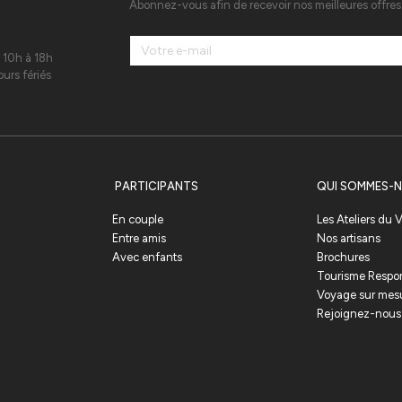
Abonnez-vous afin de recevoir nos meilleures offre
 10h à 18h
urs fériés
PARTICIPANTS
QUI SOMMES-N
En couple
Les Ateliers du
Entre amis
Nos artisans
Avec enfants
Brochures
Tourisme Respo
Voyage sur mes
Rejoignez-nous