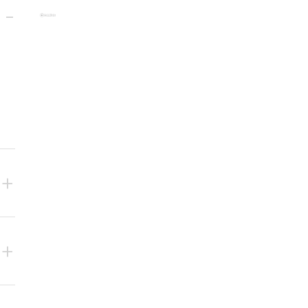
-
+
+