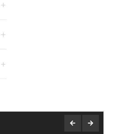
+
+
+