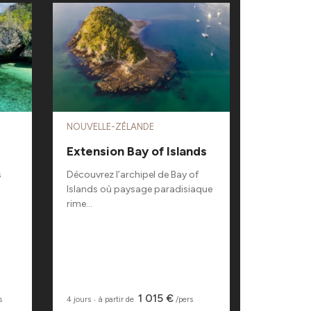
En moto
NOUVELLE-ZÉLANDE
CANADA
Extension Bay of Islands
Québec
l’hiver
s
Découvrez l’archipel de Bay of
Islands où paysage paradisiaque
Majestueux
rime...
serpente j
Laurent au.
1 015 €
s
4 jours
‧
à partir de
/pers
9 jours
‧
à pa