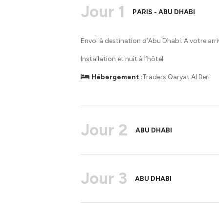
Jour 1
PARIS - ABU DHABI
Envol à destination d’Abu Dhabi. A votre arriv
Installation et nuit à l’hôtel.
Hébergement :
Traders Qaryat Al Beri
Jour 2
ABU DHABI
Jour 3
ABU DHABI