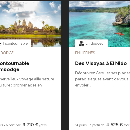
Incontournable
En douceur
MBODGE
PHILIPPINES
contournable
Des Visayas à El Nido
mbodge
Découvrez Cebu et ses plage
erveilleux voyage allie nature
paradisiaques avant de vous
ulture : promenades en...
envoler...
3 210 €
4 525 €
urs
‧
à partir de
/pers
14 jours
‧
à partir de
/per