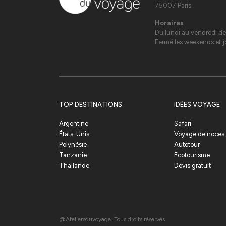
75007 Paris
Horaires
Du lundi au vendredi de
Fermé les weekends et jo
TOP DESTINATIONS
IDÉES VOYAGE
Argentine
Safari
États-Unis
Voyage de noces
Polynésie
Autotour
Tanzanie
Ecotourisme
Thaïlande
Devis gratuit
@Ateliersduvoyage. Tous droits réservés