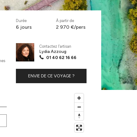
Durée
À partir de
6 jours
2 970 €/pers
Contactez l’artisan
Lydia Azzoug
01 40 62 16 66
hes
ENVIE DE CE VOYAGE ?