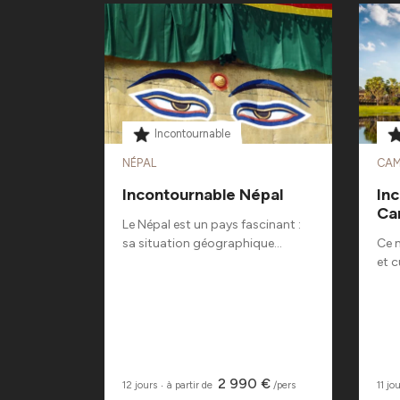
Incontournable
NÉPAL
CA
Incontournable Népal
In
t et
Ca
Le Népal est un pays fascinant :
sa situation géographique...
Ce m
Abu Dhabi,
et c
fique...
 €
2 990 €
/pers
12 jours
‧
à partir de
/pers
11 jo