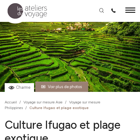
Aller au contenu principal
Voir plus de photos
Charme
Accueil
/
Voyage sur mesure Asie
/
Voyage sur mesure
Philippines
/
Culture Ifugao et plage exotique
Culture Ifugao et plage
exotique