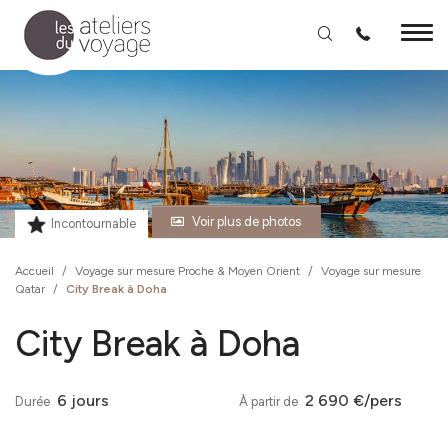
Aller au contenu principal
Voir plus de photos
Incontournable
Accueil
/
Voyage sur mesure Proche & Moyen Orient
/
Voyage sur mesure
Qatar
/
City Break à Doha
City Break à Doha
6 jours
2 690 €/pers
Durée
À partir de