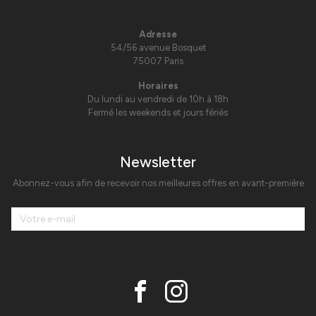
Adresse
54/56 avenue Bosquet
75007 Paris
Horaires
Du lundi au vendredi de 10h à 18h
Fermé les weekends et jours fériés
Newsletter
Abonnez-vous afin de recevoir nos meilleures offres en avant-première