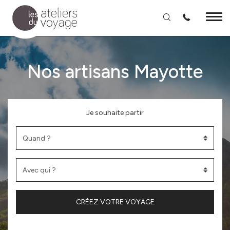
Aller au contenu principal
Nos artisans Mayotte
Je souhaite partir
CRÉEZ VOTRE VOYAGE