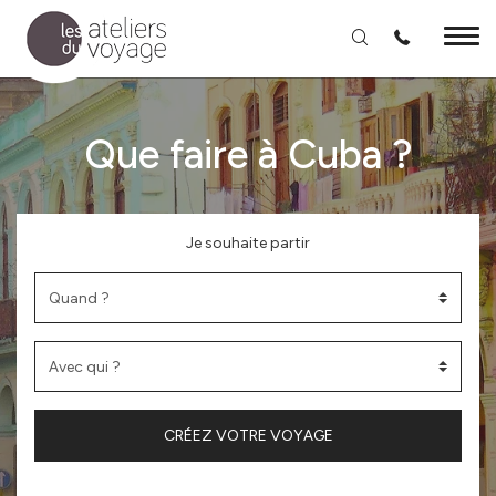
Aller au contenu principal
Que faire à Cuba ?
Je souhaite partir
CRÉEZ VOTRE VOYAGE