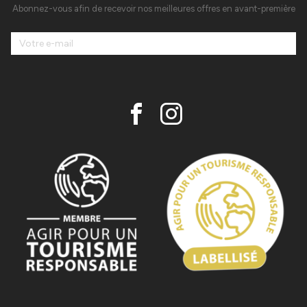
Abonnez-vous afin de recevoir nos meilleures offres en avant-première