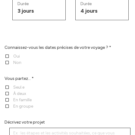
Durée
Durée
3 jours
4 jours
Connaissez-vous les dates précises de votre voyage ? *
Oui
Non
Vous partez... *
Seul.e
À deux
En famille
En groupe
Décrivez votre projet