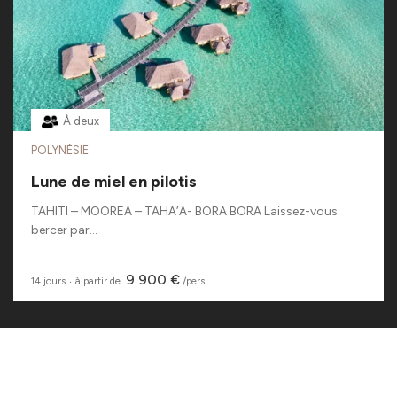
À deux
POLYNÉSIE
Lune de miel en pilotis
TAHITI – MOOREA – TAHA’A- BORA BORA Laissez-vous
bercer par...
9 900 €
14 jours
‧
à partir de
/pers