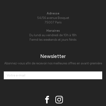
Adresse
54/56 avenue Bosquet
75007 Paris
Horaires
Du lundi au vendredi de 10h à 18h
Fermé les weekends et jours fériés
Newsletter
Abonnez-vous afin de recevoir nos meilleures offres en avant-première