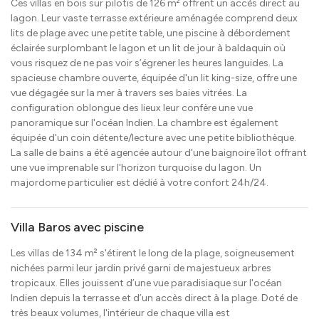
Ces villas en bois sur pilotis de 126 m² offrent un accès direct au
lagon. Leur vaste terrasse extérieure aménagée comprend deux
lits de plage avec une petite table, une piscine à débordement
éclairée surplombant le lagon et un lit de jour à baldaquin où
vous risquez de ne pas voir s’égrener les heures languides. La
spacieuse chambre ouverte, équipée d'un lit king-size, offre une
vue dégagée sur la mer à travers ses baies vitrées. La
configuration oblongue des lieux leur confère une vue
panoramique sur l'océan Indien. La chambre est également
équipée d'un coin détente/lecture avec une petite bibliothèque.
La salle de bains a été agencée autour d'une baignoire îlot offrant
une vue imprenable sur l'horizon turquoise du lagon. Un
majordome particulier est dédié à votre confort 24h/24.
Villa Baros avec piscine
Les villas de 134 m² s'étirent le long de la plage, soigneusement
nichées parmi leur jardin privé garni de majestueux arbres
tropicaux. Elles jouissent d’une vue paradisiaque sur l'océan
Indien depuis la terrasse et d’un accès direct à la plage. Doté de
très beaux volumes, l'intérieur de chaque villa est