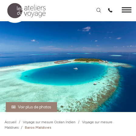
Aller au contenu principal
Voir plus de photos
Accueil
/
Voyage sur mesure Océan Indien
/
Voyage sur mesure
Maldives
/
Baros Maldives