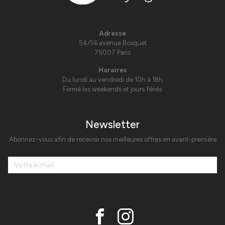
Adresse
54/56 avenue Bosquet
75007 Paris
Horaires
Du lundi au vendredi de 10h à 18h
Fermé les weekends et jours fériés
Newsletter
Abonnez-vous afin de recevoir nos meilleures offres en avant-première