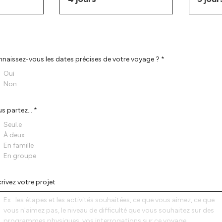
naissez-vous les dates précises de votre voyage ? *
Oui
Non
s partez... *
Seul.e
À deux
En famille
En groupe
rivez votre projet