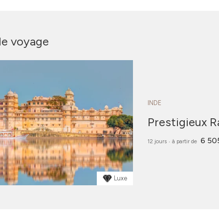
de voyage
INDE
Prestigieux R
6 50
12 jours
‧
à partir de
Luxe