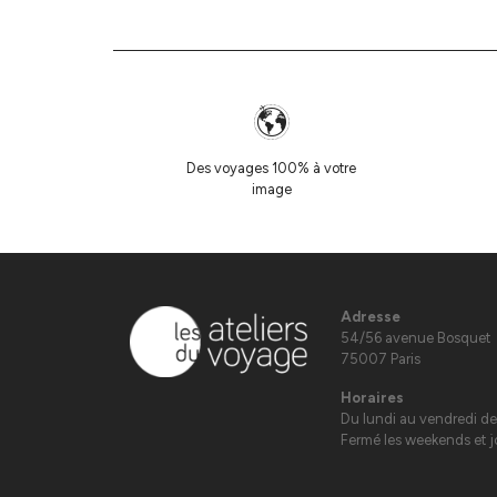
Des voyages 100% à votre
image
Adresse
54/56 avenue Bosquet
75007 Paris
Horaires
Du lundi au vendredi de
Fermé les weekends et jo