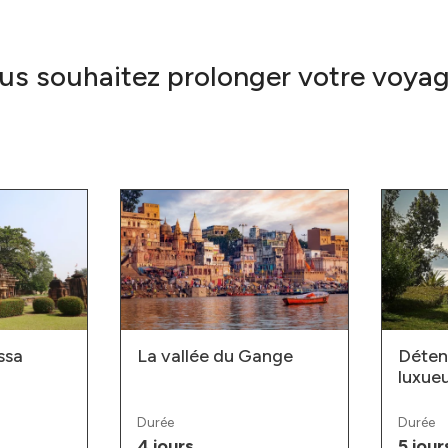
us souhaitez prolonger votre voyag
ssa
La vallée du Gange
Déten
luxue
Durée
Durée
4 jours
5 jour