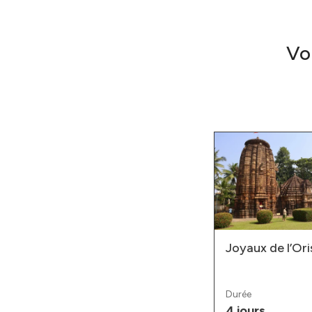
Vo
Détente dans les îles
Joyaux de l’Ori
Andaman
Durée
Durée
5 jours
4 jours