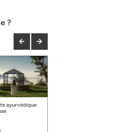
e ?
te ayurvédique
Détente dans les îles
use
Andaman
Durée
s
5 jours