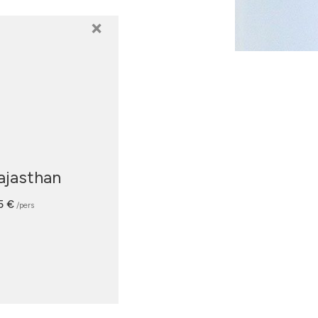
×
ajasthan
5 €
/pers