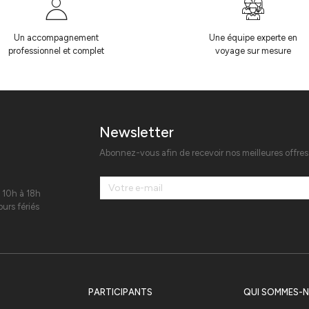
Un accompagnement
Une équipe experte en
professionnel et complet
voyage sur mesure
Newsletter
Abonnez-vous afin de recevoir nos meilleures offre
 10h à 18h
urs fériés
PARTICIPANTS
QUI SOMMES-N