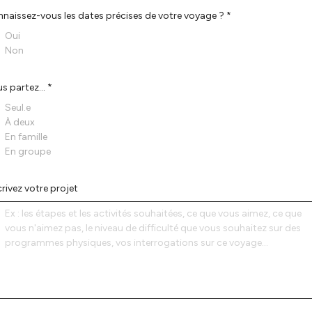
naissez-vous les dates précises de votre voyage ? *
Oui
Non
s partez... *
Seul.e
À deux
En famille
En groupe
rivez votre projet