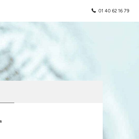
01 40 62 16 79
s