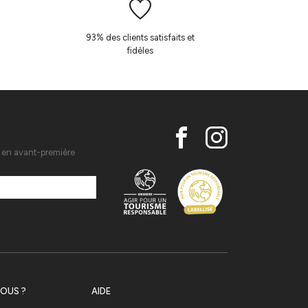
93% des clients satisfaits et
fidèles
s en avant-première
OUS ?
AIDE