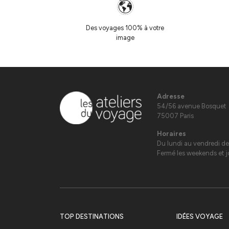
Des voyages 100% à votre
image
Adresse
54/56 avenue Bosquet
75007 Paris
Horaires
Du lundi au vendredi de
Fermé les weekends et jo
TOP DESTINATIONS
IDÉES VOYAGE