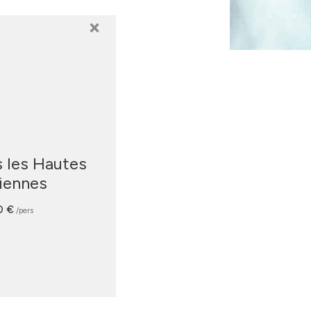
×
s les Hautes
iennes
0 €
/pers