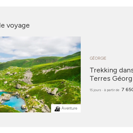
de voyage
GÉORGIE
Trekking dan
Terres Géorg
7 65
15 jours
‧
à partir de
Aventure