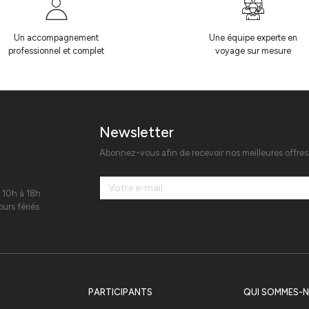
Un accompagnement
Une équipe experte en
professionnel et complet
voyage sur mesure
Newsletter
Abonnez-vous afin de recevoir nos meilleures offre
 10h à 18h
urs fériés
PARTICIPANTS
QUI SOMMES-N