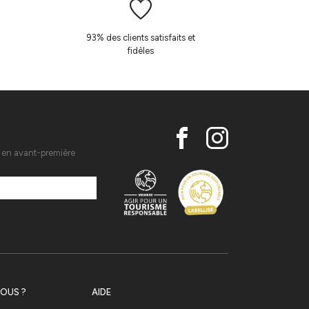
93% des clients satisfaits et
fidèles
s en avant-première
OUS ?
AIDE