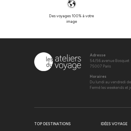
Des voyages 100% à votre
image
Adresse
54/56 avenue Bosquet
75007 Paris
Horaires
Du lundi au vendredi de
Fermé les weekends et jo
TOP DESTINATIONS
IDÉES VOYAGE