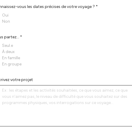
naissez-vous les dates précises de votre voyage ? *
Oui
Non
s partez... *
Seul.e
À deux
En famille
En groupe
rivez votre projet