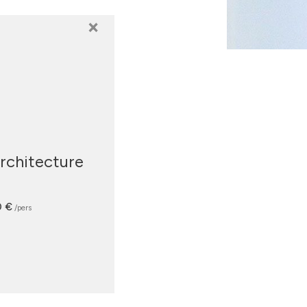
×
rchitecture
0 €
/pers