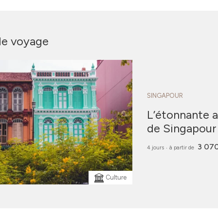
de voyage
SINGAPOUR
L’étonnante a
de Singapour
3 07
4 jours
‧
à partir de
Culture