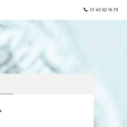
01 40 62 16 79
s