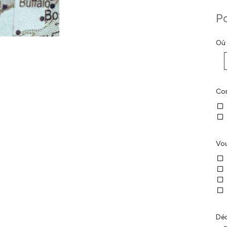
P
Où 
Con
Vou
Déc