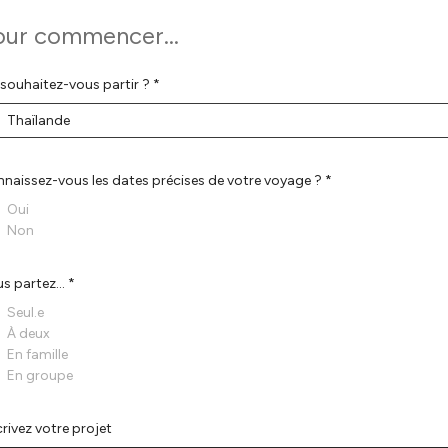
our commencer...
souhaitez-vous partir ? *
Thaïlande
naissez-vous les dates précises de votre voyage ? *
Oui
Non
s partez... *
Seul.e
À deux
En famille
En groupe
rivez votre projet