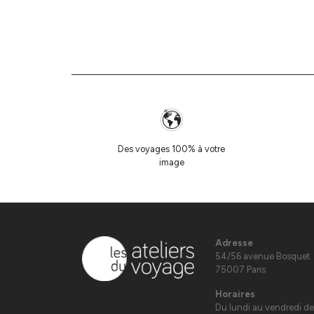
Des voyages 100% à votre
image
Adresse
54/56 avenue Bosquet
75007 Paris
Horaires
Du lundi au vendredi de